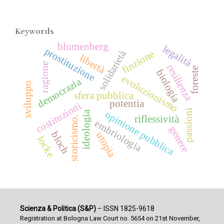
Keywords
blumenberg
legalità
prostituzione
solidarietà
finzione
libertà
ragione
resilienza
foreste
biologia
evoluzionismo
democrazia
sviluppo
sfera pubblica
potentia
costituzioni
passioni
opinione pubblica
ideologia
riflessività
storicismo.
embriologia
genere
bloch
utopia
locke
Scienza & Politica (S&P)
– ISSN 1825-9618
Registration at Bologna Law Court no. 5654 on 21st November,