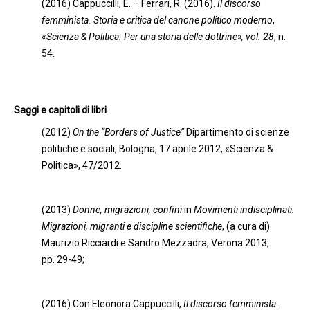
(2016) Cappuccilli, E. – Ferrari, R. (2016).
Il discorso
femminista. Storia e critica del canone politico moderno
,
«
Scienza & Politica. Per una storia delle dottrine», vol. 28
, n.
54.
Saggi e capitoli di libri
(2012)
On the “Borders of Justice”
Dipartimento di scienze
politiche e sociali, Bologna, 17 aprile 2012, «Scienza &
Politica», 47/2012.
(2013)
Donne, migrazioni, confini
in
Movimenti indisciplinati.
Migrazioni, migranti e discipline scientifiche
, (a cura di)
Maurizio Ricciardi e Sandro Mezzadra, Verona 2013,
pp. 29-49;
(2016) Con Eleonora Cappuccilli,
Il discorso femminista.