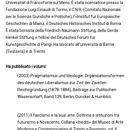
Universität di Francoforte sul Meno. È stata ricercatrice presso la
Fondazione Luigi Einaudi di Torino, il C.N.R. (Comitato Nazionale
per le Scienze Giuridiche e Politiche), l’«Institut für Europäische
Geschichte» di Mainz, il Deutsches Historisches Institut di Roma.
È stata borsista della Friedrich-Naumann Stiftung, della Gerda
Henkel Stiftung e fellow del Deutsches Forum für
Kunstgeschichte di Parigi. Ha lavorato all’università di Berna
(Svizzera) e di Trento.
Ha pubblicato i volumi:
(2003) Pragmatismus und Ideologie. Organisationsformen
des deutschen Liberalismus zur Zeit der Zweiten
Reichsgründung (1878-1884), Beiträge zur Politischen
Wissenschaft, Band 129, Berlin, Duncker & Humblot;
(2011) Il fascismo e la ‘sua’ arte. Dottrina e istituzioni tra
futurismo e Novecento, Collana «Inediti» del Museo di Arte
Moderna e Contemporanea di Trento e Rovereto, vol. II,