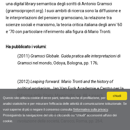
una
digital library
semantica degli scritti di Antonio Gramsci
(gramsciproject.org). I suoi ambiti di ricerca sono la diffusione e
le interpretazioni del pensiero gramsciano, la relazione tra
scienze sociali e marxismo, la teoria critica italiana degli anni ’60
e ’70 con particolare riferimento alla figura di Mario Tronti.
Ha pubblicato i volumi:
(2011)
Gramsci Globale. Guida pratica alle interpretazioni di
Gramsci nel mondo
, Odoya, Bologna, pp. 176;
(2012)
Leaping forward. Mario Tronti and the history of
political workerism
, Jan Van Eyck Academie e Centro per la
Riforma dello Stato, Maastricht, pp. 48 + inserti;
chiudi
Questo sito utilizza cookie di terze parti, talvolta anche di profilazione, per
analisi statistiche e per misurare l'efficacia delle attività di comunicazione istituzionale. Se
vuoi saperne di più o negare il consenso consulta
l'informativa sulla privacy
.
(2015)
Una politica di massa. Antonio Gramsci e la
Proseguendo la navigazione del sito o cliccando su "chiudi" acconsenti all'uso dei
rivoluzione della società
, Carocci, Roma, pp. 264;
cookie.