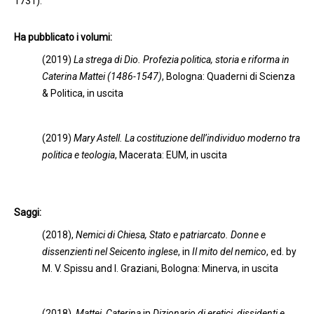
1731).
Ha pubblicato i volumi:
(2019)
La strega di Dio. Profezia politica, storia e riforma in
Caterina Mattei (1486-1547)
, Bologna: Quaderni di Scienza
& Politica, in uscita
(2019)
Mary Astell. La costituzione dell’individuo moderno tra
politica e teologia
, Macerata: EUM, in uscita
Saggi:
(2018),
Nemici di Chiesa, Stato e patriarcato. Donne e
dissenzienti nel Seicento inglese
, in
Il mito del nemico
, ed. by
M. V. Spissu and I. Graziani, Bologna: Minerva, in uscita
(2018),
Mattei, Caterina
in
Dizionario di eretici, dissidenti e