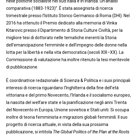
nelle politiche socialiste nel sud Italia e in Irlanda. Un’analisi
comparativa (1883-1923)”. È stata assegnista di ricerca
trimestrale presso l’Istituto Storico Germanico di Roma (DHI). Nel
2016 ha ottenuto il Premio dedicato alla memoria di Vinka
Kitarovic presso il Dipartimento di Storia Culture Civiltà, per la
migliore tesi di dottorato nelle tematiche inerenti la Storia
dell’emancipazione femminile e dell’impegno delle donne nella
lotta per la libertà e nella vita democratica (secoli XIX–XX). La
Commissione di valutazione ha inoltre ritenuto la tesi meritevole
di pubblicazione.
È coordinatrice redazionale di Scienza & Politica e i suoi principali
interessi di ricerca riguardano l'Inghilterra della fine dell'età
vittoriana e del primo Novecento, l’Irlanda e il socialismo europeo,
la nascita del welfare state e la pianificazione negli anni Trenta
del Novecento in Europa, Unione sovietica e Stati uniti. Si occupa
inoltre di teoria femminista e migrazioni globali femminili. Il suo
progetto di ricerca attuale, in vista della sua prossima
pubblicazione, si intitola
The Global Politics of the Plan at the Roots