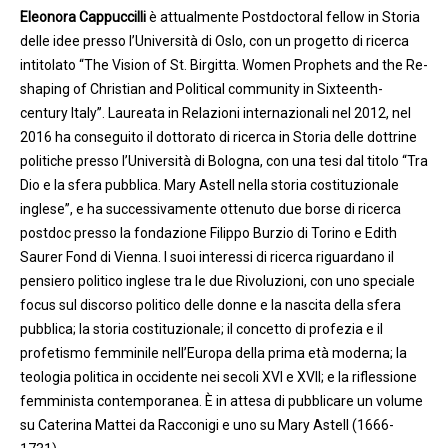
Eleonora Cappuccilli
è attualmente Postdoctoral fellow in Storia
delle idee presso l’Università di Oslo, con un progetto di ricerca
intitolato “The Vision of St. Birgitta. Women Prophets and the Re-
shaping of Christian and Political community in Sixteenth-
century Italy”. Laureata in Relazioni internazionali nel 2012, nel
2016 ha conseguito il dottorato di ricerca in Storia delle dottrine
politiche presso l’Università di Bologna, con una tesi dal titolo “Tra
Dio e la sfera pubblica. Mary Astell nella storia costituzionale
inglese”, e ha successivamente ottenuto due borse di ricerca
postdoc presso la fondazione Filippo Burzio di Torino e Edith
Saurer Fond di Vienna. I suoi interessi di ricerca riguardano il
pensiero politico inglese tra le due Rivoluzioni, con uno speciale
focus sul discorso politico delle donne e la nascita della sfera
pubblica; la storia costituzionale; il concetto di profezia e il
profetismo femminile nell’Europa della prima età moderna; la
teologia politica in occidente nei secoli XVI e XVII; e la riflessione
femminista contemporanea. È in attesa di pubblicare un volume
su Caterina Mattei da Racconigi e uno su Mary Astell (1666-