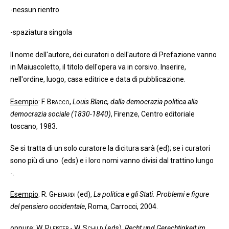
-nessun rientro
-spaziatura singola
Il nome dell'autore, dei curatori o dell'autore di Prefazione vanno
in Maiuscoletto, il titolo dell'opera va in corsivo. Inserire,
nell'ordine, luogo, casa editrice e data di pubblicazione.
Esempio
:
F. Bracco
,
Louis Blanc, dalla democrazia politica alla
democrazia sociale (1830-1840)
, Firenze, Centro editoriale
toscano, 1983.
Se si tratta di un solo curatore la dicitura sarà (ed); se i curatori
sono più di uno (eds) e i loro nomi vanno divisi dal trattino lungo
-.
Esempio
:
R. Gherardi
(ed),
La politica e gli Stati. Problemi e figure
del pensiero occidentale
, Roma, Carrocci, 2004.
oppure
:
W. Pleister - W. Schild
(eds),
Recht und Gerechtigkeit im