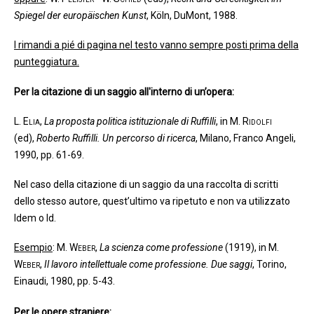
Spiegel der europäischen Kunst
, Köln, DuMont, 1988.
I rimandi a pié di pagina nel testo vanno sempre posti prima della
punteggiatura.
Per la citazione di un saggio all'interno di un’opera:
L. Elia
,
La proposta politica istituzionale di Ruffilli
, in
M. Ridolfi
(ed),
Roberto Ruffilli. Un percorso di ricerca
, Milano, Franco Angeli,
1990, pp. 61-69.
Nel caso della citazione di un saggio da una raccolta di scritti
dello stesso autore, quest’ultimo va ripetuto e non va utilizzato
Idem o Id.
Esempio
:
M. Weber
,
La scienza come professione
(1919), in
M.
Weber
,
Il lavoro intellettuale come professione. Due saggi
, Torino,
Einaudi, 1980, pp. 5-43.
Per le opere straniere: