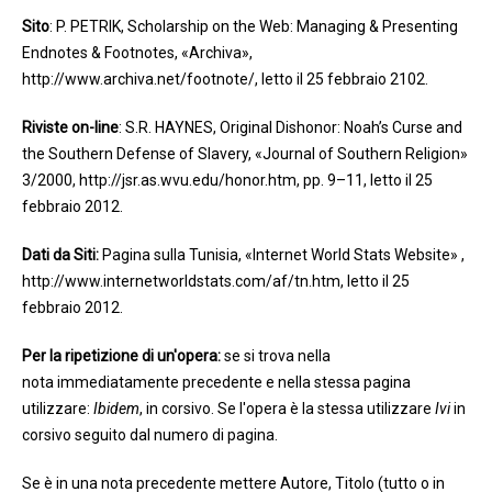
Sito
: P. PETRIK, Scholarship on the Web: Managing & Presenting
Endnotes & Footnotes, «Archiva»,
http://www.archiva.net/footnote/, letto il 25 febbraio 2102.
Riviste on-line
: S.R. HAYNES, Original Dishonor: Noah’s Curse and
the Southern Defense of Slavery, «Journal of Southern Religion»
3/2000, http://jsr.as.wvu.edu/honor.htm, pp. 9–11, letto il 25
febbraio 2012.
Dati da Siti:
Pagina sulla Tunisia, «Internet World Stats Website» ,
http://www.internetworldstats.com/af/tn.htm, letto il 25
febbraio 2012.
Per la ripetizione di un'opera:
se si trova nella
nota immediatamente precedente e nella stessa pagina
utilizzare:
Ibidem
, in corsivo. Se l'opera è la stessa utilizzare
Ivi
in
corsivo seguito dal numero di pagina.
Se è in una nota precedente mettere Autore, Titolo (tutto o in