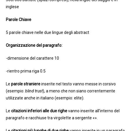
inglese
Parole Chiave
5 parole chiave nelle due lingue degli abstract
Organizzazione del paragrafo:
-dimensione del carattere 10
-rientro prima riga 0.5
Le
parole straniere
inserite nel testo vanno messe in corsivo
(esempio:
blind trust
), a meno che non siano correntemente
utilizzate anche in italiano (esempio: elite).
Le
citazioni inferiori alle due righe
vanno inserite all’interno del
paragrafo e racchiuse tra virgolette a sergente «».
Le
citazioni più lunghe di due righe
vanno inserite in un paragrafo