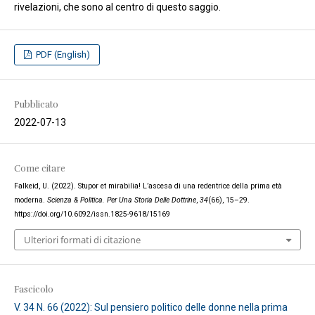
rivelazioni, che sono al centro di questo saggio.
PDF (English)
Pubblicato
2022-07-13
Come citare
Falkeid, U. (2022). Stupor et mirabilia! L’ascesa di una redentrice della prima età
moderna.
Scienza & Politica. Per Una Storia Delle Dottrine
,
34
(66), 15–29.
https://doi.org/10.6092/issn.1825-9618/15169
Ulteriori formati di citazione
Fascicolo
V. 34 N. 66 (2022): Sul pensiero politico delle donne nella prima