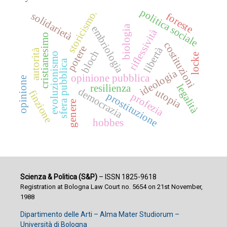
politica sociale
storicismo.
solidarietà
foreste
biologia
embriologia
riflessività
cristianesimo
costituzioni
potere
libertà
autorità
bloch
evoluzionismo
locke
sfera pubblica
ideologia
opinione pubblica
opinione
legalità
resilienza
democrazia
utopia
finzione
prostituzione
profezia
genere
hobbes
Scienza & Politica (S&P)
– ISSN 1825-9618
Registration at Bologna Law Court no. 5654 on 21st November,
1988
Dipartimento delle Arti – Alma Mater Studiorum –
Università di Bologna