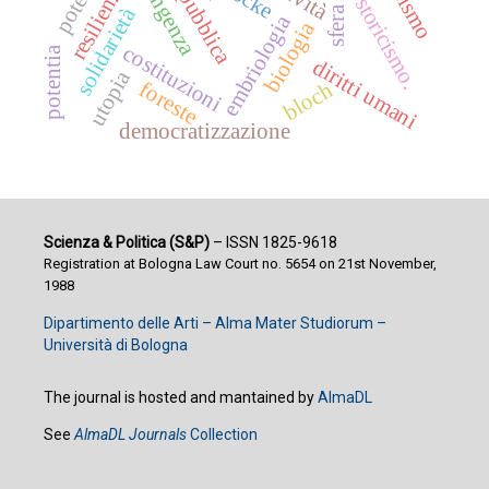
contingenza
potere
resilienza
locke
storicismo.
solidarietà
embriologia
biologia
costituzioni
potentia
diritti umani
utopia
foreste
bloch
democratizzazione
Scienza & Politica (S&P)
– ISSN 1825-9618
Registration at Bologna Law Court no. 5654 on 21st November,
1988
Dipartimento delle Arti – Alma Mater Studiorum –
Università di Bologna
The journal is hosted and mantained by
AlmaDL
See
AlmaDL Journals
Collection