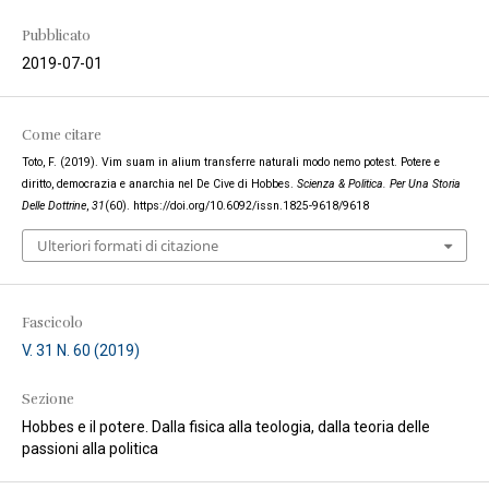
Pubblicato
2019-07-01
Come citare
Toto, F. (2019). Vim suam in alium transferre naturali modo nemo potest. Potere e
diritto, democrazia e anarchia nel De Cive di Hobbes.
Scienza & Politica. Per Una Storia
Delle Dottrine
,
31
(60). https://doi.org/10.6092/issn.1825-9618/9618
Ulteriori formati di citazione
Fascicolo
V. 31 N. 60 (2019)
Sezione
Hobbes e il potere. Dalla fisica alla teologia, dalla teoria delle
passioni alla politica