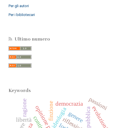
Per gli autori
Per i bibliotecari
Ultimo numero
Keywords
passioni
ragione
democrazia
finzione
opinione pubblica
evoluzionismo
ideologia
sfera pubblica
genere
riflessività
libertà