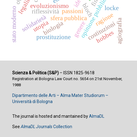
opinione pubblica
legalità
bloch
evoluzionismo
locke
stato moderno
passioni
riflessività
ragione
solidarietà
sfera pubblica
agiografia
utopia
biologia
genere
costituzioni
hobbes
prostituzione
Scienza & Politica (S&P)
– ISSN 1825-9618
Registration at Bologna Law Court no. 5654 on 21st November,
1988
Dipartimento delle Arti – Alma Mater Studiorum –
Università di Bologna
The journal is hosted and mantained by
AlmaDL
See
AlmaDL Journals
Collection