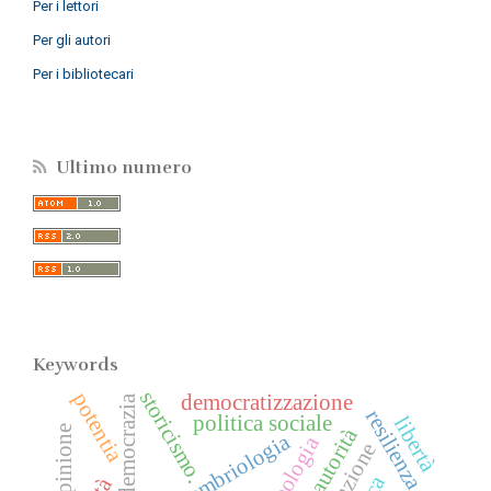
Per i lettori
Per gli autori
Per i bibliotecari
Ultimo numero
Keywords
storicismo.
potentia
democratizzazione
democrazia
resilienza
politica sociale
libertà
autorità
opinione
embriologia
ideologia
finzione