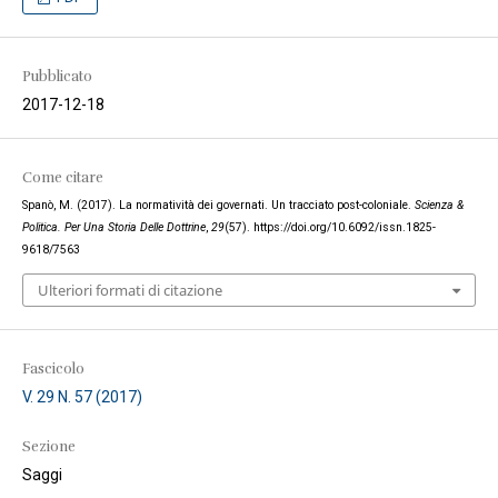
Pubblicato
2017-12-18
Come citare
Spanò, M. (2017). La normatività dei governati. Un tracciato post-coloniale.
Scienza &
Politica. Per Una Storia Delle Dottrine
,
29
(57). https://doi.org/10.6092/issn.1825-
9618/7563
Ulteriori formati di citazione
Fascicolo
V. 29 N. 57 (2017)
Sezione
Saggi