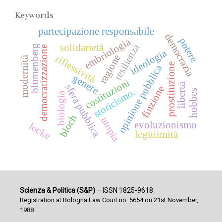
Keywords
partecipazione responsabile
democrazia
potere
embriologia
resilienza
solidarietà
blumenberg
democratizzazione
ideologia
ragione
riflessività
modernità
prostituzione
opinione pubblica
genere
costituzioni
libertà
sfera pubblica
finzione
storicismo.
hobbes
biologia
bloch
utopia
evoluzionismo
locke
legittimità
Scienza & Politica (S&P)
– ISSN 1825-9618
Registration at Bologna Law Court no. 5654 on 21st November,
1988