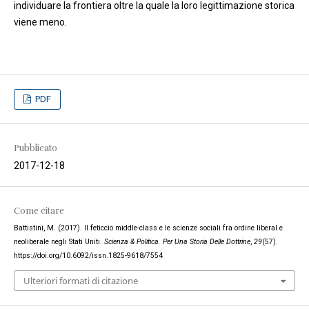
individuare la frontiera oltre la quale la loro legittimazione storica
viene meno.
PDF
Pubblicato
2017-12-18
Come citare
Battistini, M. (2017). Il feticcio middle-class e le scienze sociali fra ordine liberal e
neoliberale negli Stati Uniti.
Scienza & Politica. Per Una Storia Delle Dottrine
,
29
(57).
https://doi.org/10.6092/issn.1825-9618/7554
Ulteriori formati di citazione