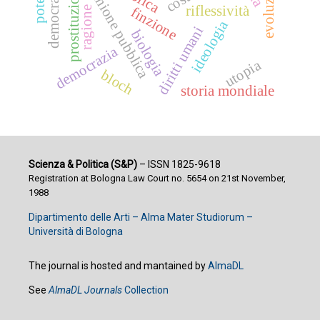
opinione pubblica
prostituzione
potere
riflessività
ragione
finzione
ideologia
diritti umani
biologia
democrazia
utopia
bloch
storia mondiale
Scienza & Politica (S&P)
– ISSN 1825-9618
Registration at Bologna Law Court no. 5654 on 21st November,
1988
Dipartimento delle Arti – Alma Mater Studiorum –
Università di Bologna
The journal is hosted and mantained by
AlmaDL
See
AlmaDL Journals
Collection