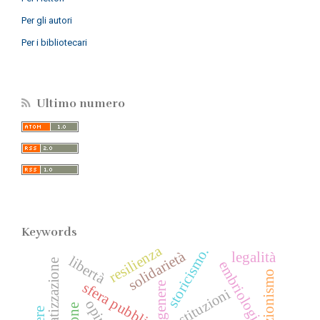
Per gli autori
Per i bibliotecari
Ultimo numero
Keywords
resilienza
storicismo.
solidarietà
legalità
libertà
democratizzazione
embriologia
evoluzionismo
sfera pubblica
genere
costituzioni