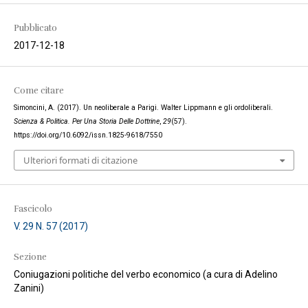
Pubblicato
2017-12-18
Come citare
Simoncini, A. (2017). Un neoliberale a Parigi. Walter Lippmann e gli ordoliberali.
Scienza & Politica. Per Una Storia Delle Dottrine
,
29
(57).
https://doi.org/10.6092/issn.1825-9618/7550
Ulteriori formati di citazione
Fascicolo
V. 29 N. 57 (2017)
Sezione
Coniugazioni politiche del verbo economico (a cura di Adelino
Zanini)