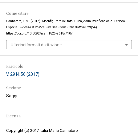
Come citare
Cannataro, I. M. (2017). Riconfigurare lo Stato. Cuba, dalla Rectificación al Período
Especial.
Scienza & Politica. Per Una Storia Delle Dottrine
,
29
(56).
https://doi.org/10.6092/issn.1825-9618/7107
Ulteriori formati di citazione
Fascicolo
V. 29 N. 56 (2017)
Sezione
Saggi
Licenza
Copyright (c) 2017 Italia Maria Cannataro