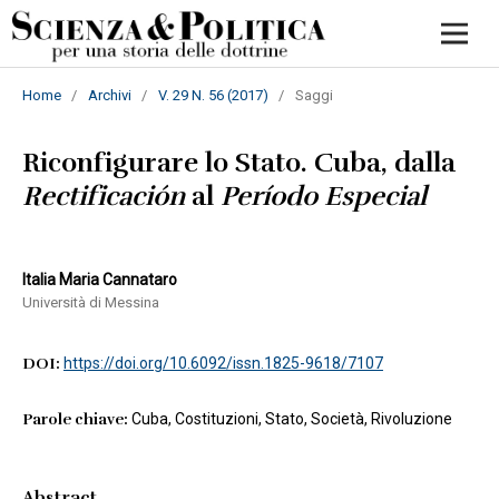
Home
/
Archivi
/
V. 29 N. 56 (2017)
/
Saggi
Riconfigurare lo Stato. Cuba, dalla
Rectificación
al
Período Especial
Italia Maria Cannataro
Università di Messina
DOI:
https://doi.org/10.6092/issn.1825-9618/7107
Parole chiave:
Cuba, Costituzioni, Stato, Società, Rivoluzione
Abstract