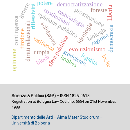
potere
democratizzazione
genere
riflessività
libertà
prostituzione
costituzioni
foreste
embriologia
opinione pubblica
contingenza
diritti relazionali
solidarietà
ideologia
democrazia
biologia
finzione
ragione
sfera pubblica
resilienza
evoluzionismo
storicismo.
utopia
opinione
legalità
bloch
locke
hobbes
Scienza & Politica (S&P)
– ISSN 1825-9618
Registration at Bologna Law Court no. 5654 on 21st November,
1988
Dipartimento delle Arti – Alma Mater Studiorum –
Università di Bologna