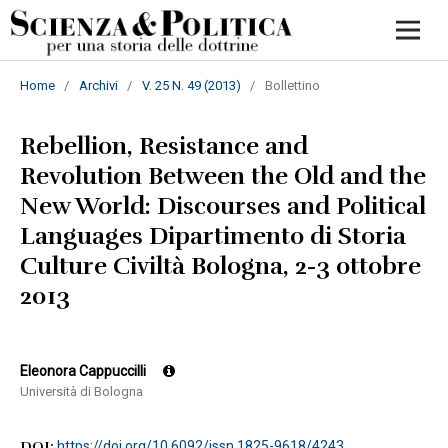
Home
/
Archivi
/
V. 25 N. 49 (2013)
/
Bollettino
Rebellion, Resistance and
Revolution Between the Old and the
New World: Discourses and Political
Languages Dipartimento di Storia
Culture Civiltà Bologna, 2-3 ottobre
2013
Eleonora Cappuccilli
Università di Bologna
DOI:
https://doi.org/10.6092/issn.1825-9618/4243