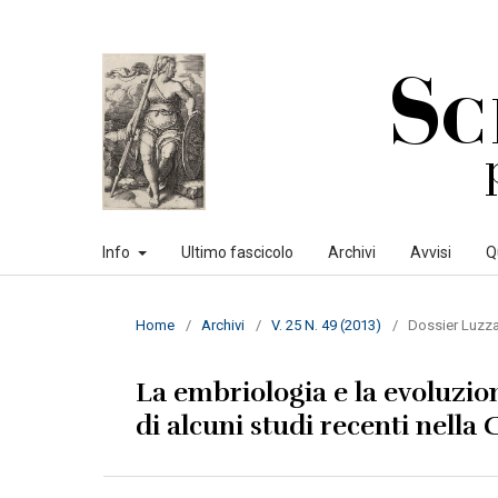
Info
Ultimo fascicolo
Archivi
Avvisi
Q
Home
/
Archivi
/
V. 25 N. 49 (2013)
/
Dossier Luzza
La embriologia e la evoluzion
di alcuni studi recenti nella