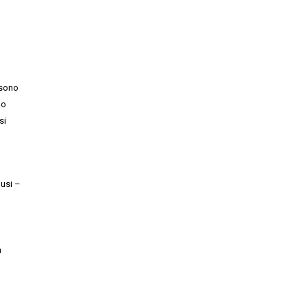
 sono
no
si
lusi –
n