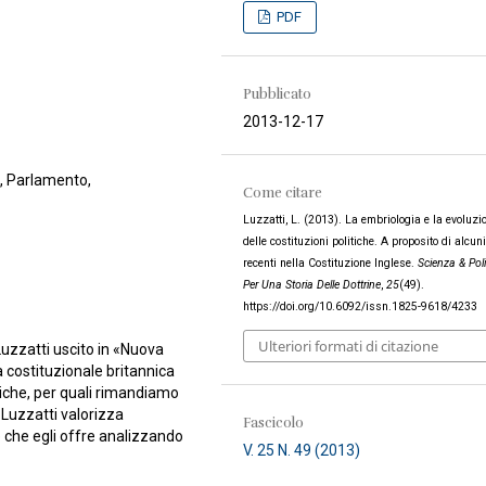
PDF
Pubblicato
2013-12-17
a, Parlamento,
Come citare
Luzzatti, L. (2013). La embriologia e la evoluzi
delle costituzioni politiche. A proposito di alcun
recenti nella Costituzione Inglese.
Scienza & Poli
Per Una Storia Delle Dottrine
,
25
(49).
https://doi.org/10.6092/issn.1825-9618/4233
Ulteriori formati di citazione
Luzzatti uscito in «Nuova
a costituzionale britannica
iche, per quali rimandiamo
 Luzzatti valorizza
Fascicolo
e che egli offre analizzando
V. 25 N. 49 (2013)