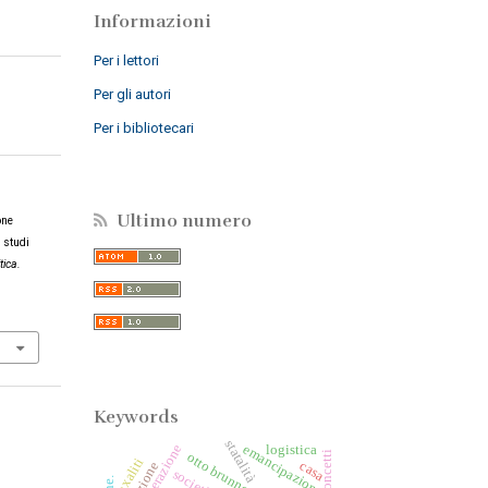
Informazioni
Per i lettori
Per gli autori
Per i bibliotecari
Ultimo numero
one
i studi
tica.
Keywords
statalità
cooperazione
emancipazione
logistica
otto brunner
naxaliti
casa
società