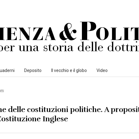
uaderni
Deposito
Il vecchio e il globo
Video
tti
e delle costituzioni politiche. A proposi
 Costituzione Inglese