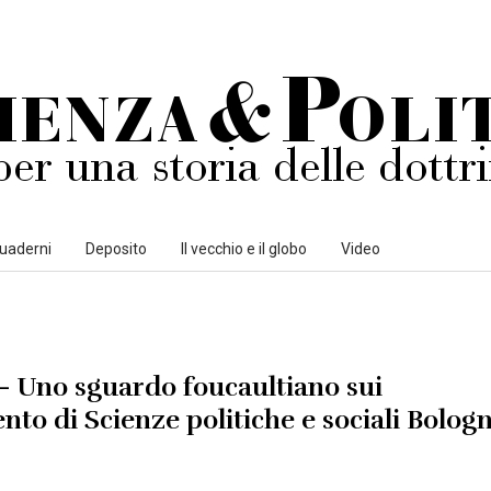
uaderni
Deposito
Il vecchio e il globo
Video
i – Uno sguardo foucaultiano sui
to di Scienze politiche e sociali Bologn