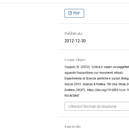
PDF
Pubblicato
2012-12-30
Come citare
Cuppini, N. (2012). Critica e saperi assoggetta
sguardo foucaultiano sui movimenti attuali,
Dipartimento di Scienze politiche e sociali Bolog
marzo 2013.
Scienza & Politica. Per Una Storia De
Dottrine
,
24
(47). https://doi.org/10.6092/issn.1
9618/3847
Ulteriori formati di citazione
Fascicolo