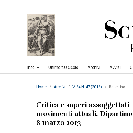
Info
Ultimo fascicolo
Archivi
Avvisi
Q
Home
/
Archivi
/
V. 24 N. 47 (2012)
/
Bollettino
Critica e saperi assoggettat
movimenti attuali, Dipartimen
8 marzo 2013