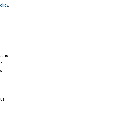
olicy
.
 sono
no
si
lusi –
n