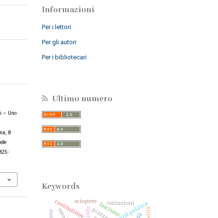
Informazioni
Per i lettori
Per gli autori
Per i bibliotecari
Ultimo numero
ti – Uno
na, 8
lle
825-
Keywords
sciopero
costituzione
istituzioni
modernità politica
fascismo
statalità
piazza