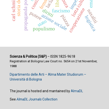
propaganda politica
lotta culturale
libertà
impero
laclau
mura
carl schmitt
cooperazione
diritti
naxaliti
fascismo
potere
azione sociale
piazza
logistica
stato
populismo
Scienza & Politica (S&P)
– ISSN 1825-9618
Registration at Bologna Law Court no. 5654 on 21st November,
1988
Dipartimento delle Arti – Alma Mater Studiorum –
Università di Bologna
The journal is hosted and mantained by
AlmaDL
See
AlmaDL Journals
Collection