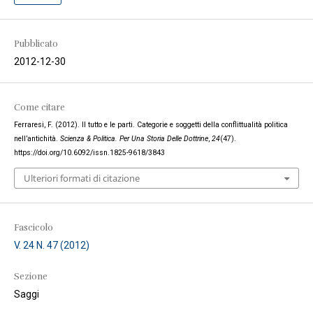
Pubblicato
2012-12-30
Come citare
Ferraresi, F. (2012). Il tutto e le parti. Categorie e soggetti della conflittualità politica
nell’antichità.
Scienza & Politica. Per Una Storia Delle Dottrine
,
24
(47).
https://doi.org/10.6092/issn.1825-9618/3843
Ulteriori formati di citazione
Fascicolo
V. 24 N. 47 (2012)
Sezione
Saggi