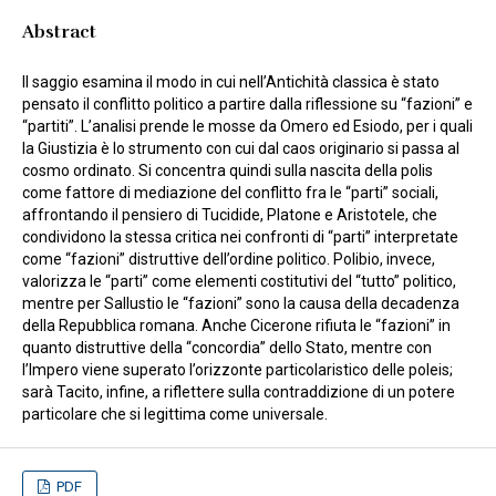
Abstract
Il saggio esamina il modo in cui nell’Antichità classica è stato
pensato il conflitto politico a partire dalla riflessione su “fazioni” e
“partiti”. L’analisi prende le mosse da Omero ed Esiodo, per i quali
la Giustizia è lo strumento con cui dal caos originario si passa al
cosmo ordinato. Si concentra quindi sulla nascita della polis
come fattore di mediazione del conflitto fra le “parti” sociali,
affrontando il pensiero di Tucidide, Platone e Aristotele, che
condividono la stessa critica nei confronti di “parti” interpretate
come “fazioni” distruttive dell’ordine politico. Polibio, invece,
valorizza le “parti” come elementi costitutivi del “tutto” politico,
mentre per Sallustio le “fazioni” sono la causa della decadenza
della Repubblica romana. Anche Cicerone rifiuta le “fazioni” in
quanto distruttive della “concordia” dello Stato, mentre con
l’Impero viene superato l’orizzonte particolaristico delle poleis;
sarà Tacito, infine, a riflettere sulla contraddizione di un potere
particolare che si legittima come universale.
PDF