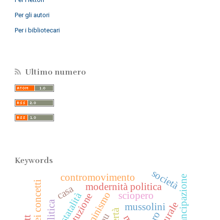
Per gli autori
Per i bibliotecari
Ultimo numero
Keywords
società
contromovimento
emancipazione
storia dei concetti
modernità politica
casa
femminismo
sciopero
statalità
costituzione
mussolini