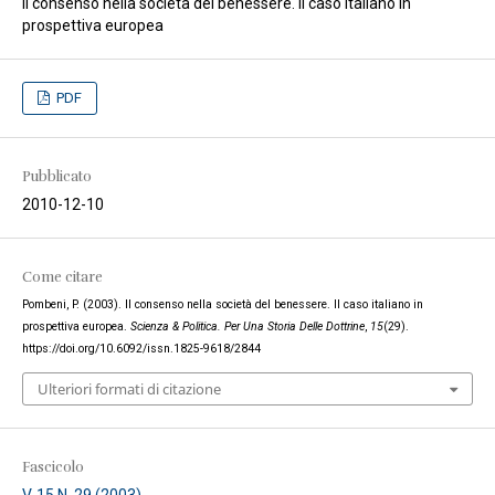
Il consenso nella società del benessere. Il caso italiano in
prospettiva europea
PDF
Pubblicato
2010-12-10
Come citare
Pombeni, P. (2003). Il consenso nella società del benessere. Il caso italiano in
prospettiva europea.
Scienza & Politica. Per Una Storia Delle Dottrine
,
15
(29).
https://doi.org/10.6092/issn.1825-9618/2844
Ulteriori formati di citazione
Fascicolo
V. 15 N. 29 (2003)