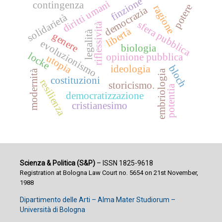
finzione
diritti umani
contingenza
potere
ragione
democrazia
solidarietà
sfera pubblica
riflessività
libertà
legalità
genere
evoluzionismo
biologia
locke
opinione pubblica
utopia
bloch
ideologia
modernità
embriologia
costituzioni
resilienza
storicismo.
potentia
democratizzazione
cristianesimo
Scienza & Politica (S&P)
– ISSN 1825-9618
Registration at Bologna Law Court no. 5654 on 21st November,
1988
Dipartimento delle Arti – Alma Mater Studiorum –
Università di Bologna