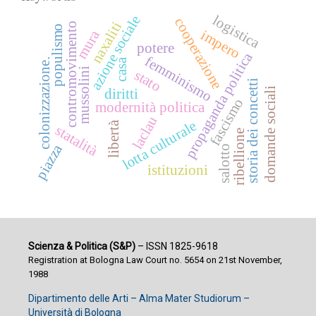
logistica
azione sociale
cooperazione
naxaliti
contromovimento
populismo
mura
impero
potere
propaganda politica
femminismo
casa
colonizzazione.
mussolini
stato
storia dei concetti
domande sociali
diritti
fascismo
modernità politica
laclau
lotta culturale
libertà
statalità
ribellione
piazza
salotto
istituzioni
Scienza & Politica (S&P)
– ISSN 1825-9618
Registration at Bologna Law Court no. 5654 on 21st November,
1988
Dipartimento delle Arti – Alma Mater Studiorum –
Università di Bologna