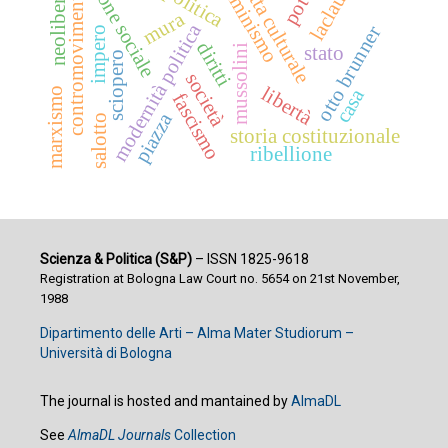
neoliberismo
femminismo
azione sociale
lotta culturale
contromovimento
laclau
mura
modernità politica
otto brunner
impero
diritti
mussolini
stato
sciopero
società
libertà
casa
marxismo
fascismo
piazza
salotto
storia costituzionale
ribellione
Scienza & Politica (S&P)
– ISSN 1825-9618
Registration at Bologna Law Court no. 5654 on 21st November,
1988
Dipartimento delle Arti – Alma Mater Studiorum –
Università di Bologna
The journal is hosted and mantained by
AlmaDL
See
AlmaDL Journals
Collection