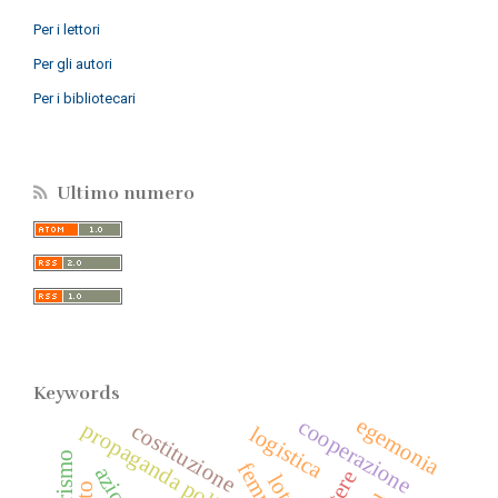
Per i lettori
Per gli autori
Per i bibliotecari
Ultimo numero
Keywords
egemonia
cooperazione
propaganda politica
costituzione
logistica
potere