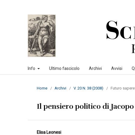
Info
Ultimo fascicolo
Archivi
Avvisi
Q
Home
/
Archivi
/
V. 20 N. 38 (2008)
/
Futuro sapere
Il pensiero politico di Jacop
Elisa Leonesi