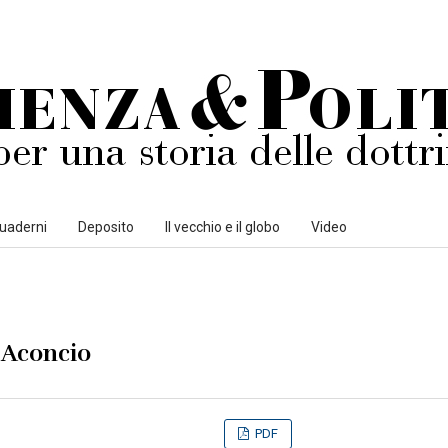
uaderni
Deposito
Il vecchio e il globo
Video
o Aconcio
PDF