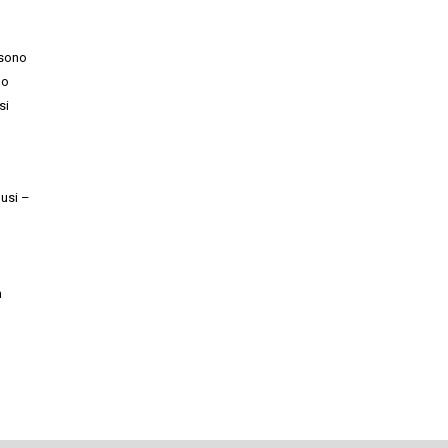
 sono
no
si
lusi –
n