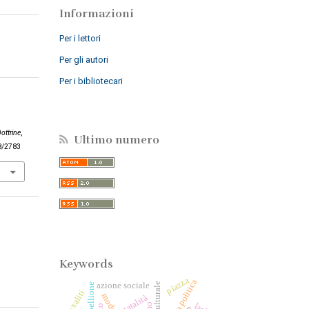
Informazioni
Per i lettori
Per gli autori
Per i bibliotecari
o
ottrine
,
Ultimo numero
18/2783
Keywords
piazza
azione sociale
lotta culturale
ribellione
naxaliti
statalità