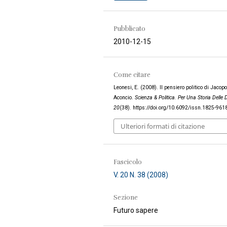
Pubblicato
2010-12-15
Come citare
Leonesi, E. (2008). Il pensiero politico di Jacop
Aconcio.
Scienza & Politica. Per Una Storia Delle D
20
(38). https://doi.org/10.6092/issn.1825-96
Ulteriori formati di citazione
Fascicolo
V. 20 N. 38 (2008)
Sezione
Futuro sapere