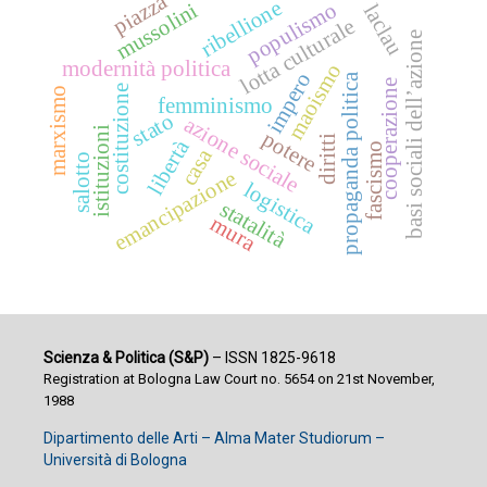
piazza
ribellione
populismo
mussolini
laclau
lotta culturale
basi sociali dell’azione
modernità politica
maoismo
impero
propaganda politica
cooperazione
costituzione
marxismo
femminismo
stato
azione sociale
istituzioni
potere
diritti
libertà
fascismo
casa
salotto
emancipazione
logistica
statalità
mura
Scienza & Politica (S&P)
– ISSN 1825-9618
Registration at Bologna Law Court no. 5654 on 21st November,
1988
Dipartimento delle Arti – Alma Mater Studiorum –
Università di Bologna