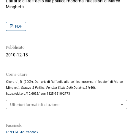
Dall'arte di Raffaello alla politica moderna: riflessioni di Marco
Minghetti
PDF
Pubblicato
2010-12-15
Come citare
Gherardi, R. (2009). Dall’arte di Raffaello alla politica moderna: riflessioni di Marco
Minghetti.
Scienza & Politica. Per Una Storia Delle Dottrine
,
21
(40).
https://doi.org/10.6092/issn.1825-9618/2773
Ulteriori formati di citazione
Fascicolo
V. 21 N. 40 (2009)