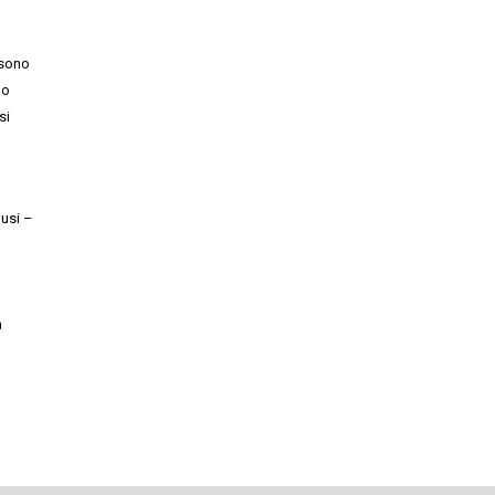
 sono
no
si
lusi –
n