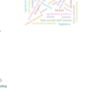
otto brunner
propaganda politica
naxaliti
carl schmitt
egemonia
stato
laclau
mussolini
colonizzazione.
casa
sciopero
lotta culturale
impero
potere
libertà
modernità politica
emancipazione
diritti
salotto
basi sociali dell’azione
contromovimento
logistica
a
o
).
olicy
.