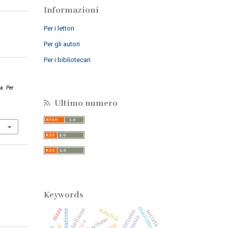
Informazioni
Per i lettori
Per gli autori
Per i bibliotecari
ca. Per
Ultimo numero
Keywords
maoismo
statalità
ribellione
mura
cooperazione
società
femminismo
fascismo