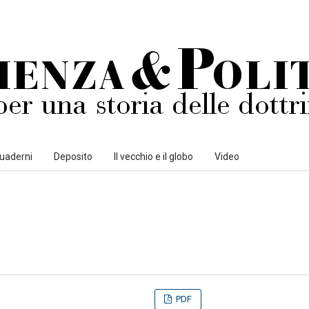
uaderni
Deposito
Il vecchio e il globo
Video
PDF