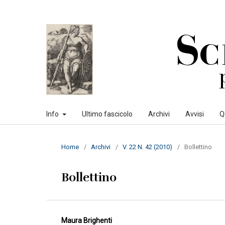
Info
Ultimo fascicolo
Archivi
Avvisi
Q
Home
/
Archivi
/
V. 22 N. 42 (2010)
/
Bollettino
Bollettino
Maura Brighenti