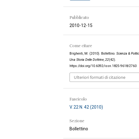
Pubblicato
2010-12-15
Come citare
Brighenti, M. (2010). Bollettino.
Scienza & Politi
Una Storia Delle Dottrine
,
22
(42).
https://doi.org/10.6092/issn.1825-9618/2760
Ulteriori formati di citazione
Fascicolo
V. 22 N. 42 (2010)
Sezione
Bollettino