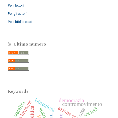
Per i lettori
Per gli autori
Per i bibliotecari
Ultimo numero
Keywords
istituzioni
democrazia
otto brunner
statalità
contromovimento
azione sociale
società
casa
stato