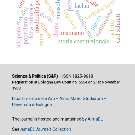
modernità politica
mussolini
fascismo
potere
cooperazione
laclau
lotta culturale
naxaliti
costituzione
logistica
femminismo
diritti
carl schmitt
piazza
populismo
salotto
impero
libertà
sciopero
maoismo
mura
storia costituzionale
Scienza & Politica (S&P)
– ISSN 1825-9618
Registration at Bologna Law Court no. 5654 on 21st November,
1988
Dipartimento delle Arti – Alma Mater Studiorum –
Università di Bologna
The journal is hosted and mantained by
AlmaDL
See
AlmaDL Journals
Collection