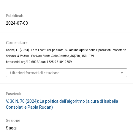
Pubblicato
2024-07-03
Come citare
Cobbe, L. (2024). Fare i conti col passato. Su alcune aporie delle riparazioni monetarie.
Scienza & Politica. Per Una Storia Delle Dottrine
,
36
(70), 153–179.
https://doi.org/10.6092/issn.1825-9618/19859
Ulteriori formati di citazione
Fascicolo
V. 36 N. 70 (2024): La politica dell'algoritmo (a cura di Isabella
Consolati e Paola Rudan)
Sezione
Saggi