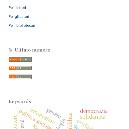
Per i lettori
Per gli autori
Per i bibliotecari
Ultimo numero
Keywords
genere
umanesimo
politica sociale
democrazia
solidarietà
potere
libertà