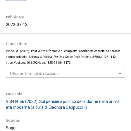
Pubblicato
2022-07-13
Come citare
Vinale, A. (2022). Post-verità e fantasie di complotto. Coordinate concettuali e tracce
storico-politiche.
Scienza & Politica. Per Una Storia Delle Dottrine
,
34
(66), 125–142.
https://doi.org/10.6092/issn.1825-9618/15173
Ulteriori formati di citazione
Fascicolo
V. 34 N. 66 (2022): Sul pensiero politico delle donne nella prima
età moderna (a cura di Eleonora Cappuccilli)
Sezione
Saggi