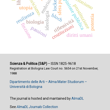
sfera pubblica
embriologia
evoluzionismo
storicismo.
opinione pubblica
locke
prostituzione
utopia
resilienza
ideologia
bloch
potentia
riflessività
biologia
finzione
costituzioni
passioni
diritti umani
Scienza & Politica (S&P)
– ISSN 1825-9618
Registration at Bologna Law Court no. 5654 on 21st November,
1988
Dipartimento delle Arti – Alma Mater Studiorum –
Università di Bologna
The journal is hosted and mantained by
AlmaDL
See
AlmaDL Journals
Collection