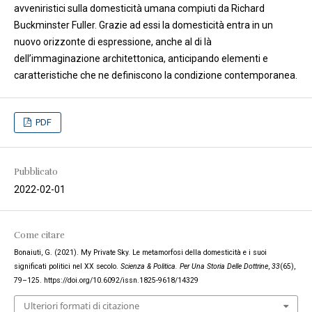
avveniristici sulla domesticità umana compiuti da Richard
Buckminster Fuller. Grazie ad essi la domesticità entra in un
nuovo orizzonte di espressione, anche al di là
dell’immaginazione architettonica, anticipando elementi e
caratteristiche che ne definiscono la condizione contemporanea.
PDF
Pubblicato
2022-02-01
Come citare
Bonaiuti, G. (2021). My Private Sky. Le metamorfosi della domesticità e i suoi
significati politici nel XX secolo.
Scienza & Politica. Per Una Storia Delle Dottrine
,
33
(65),
79–125. https://doi.org/10.6092/issn.1825-9618/14329
Ulteriori formati di citazione