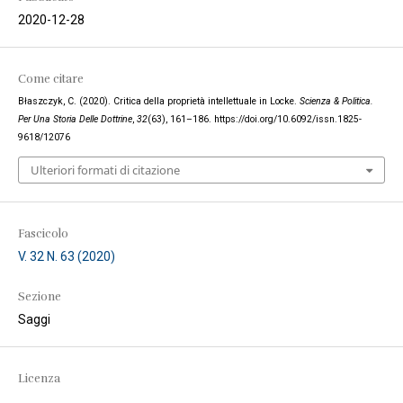
2020-12-28
Come citare
Błaszczyk, C. (2020). Critica della proprietà intellettuale in Locke.
Scienza & Politica.
Per Una Storia Delle Dottrine
,
32
(63), 161–186. https://doi.org/10.6092/issn.1825-
9618/12076
Ulteriori formati di citazione
Fascicolo
V. 32 N. 63 (2020)
Sezione
Saggi
Licenza