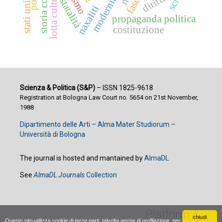
lotta culturale
diritti
stati uniti
statalità
naxaliti
propaganda politica
costituzione
Scienza & Politica (S&P)
– ISSN 1825-9618
Registration at Bologna Law Court no. 5654 on 21st November,
1988
Dipartimento delle Arti – Alma Mater Studiorum –
Università di Bologna
The journal is hosted and mantained by
AlmaDL
See
AlmaDL Journals
Collection
chiudi
Questo sito utilizza cookie di terze parti, talvolta anche di profilazione, per