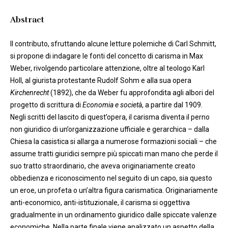
Abstract
Il contributo, sfruttando alcune letture polemiche di Carl Schmitt,
si propone di indagare le fonti del concetto di carisma in Max
Weber, rivolgendo particolare attenzione, oltre al teologo Karl
Holl, al giurista protestante Rudolf Sohm e alla sua opera
Kirchenrecht
(1892), che da Weber fu approfondita agli albori del
progetto di scrittura di
Economia e società
, a partire dal 1909.
Negli scritti del lascito di quest’opera, il carisma diventa il perno
non giuridico di un’organizzazione ufficiale e gerarchica – dalla
Chiesa la casistica si allarga a numerose formazioni sociali – che
assume tratti giuridici sempre più spiccati man mano che perde il
suo tratto straordinario, che aveva originariamente creato
obbedienza e riconoscimento nel seguito di un capo, sia questo
un eroe, un profeta o un’altra figura carismatica. Originariamente
anti-economico, anti-istituzionale, il carisma si oggettiva
gradualmente in un ordinamento giuridico dalle spiccate valenze
economiche. Nella parte finale viene analizzato un aspetto della