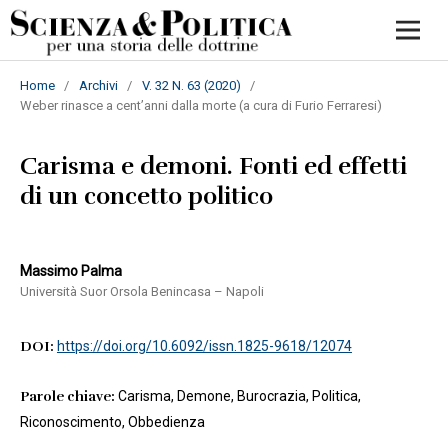
Home
/
Archivi
/
V. 32 N. 63 (2020)
/
Weber rinasce a cent’anni dalla morte (a cura di Furio Ferraresi)
Carisma e demoni. Fonti ed effetti
di un concetto politico
Massimo Palma
Università Suor Orsola Benincasa – Napoli
DOI:
https://doi.org/10.6092/issn.1825-9618/12074
Parole chiave:
Carisma, Demone, Burocrazia, Politica,
Riconoscimento, Obbedienza