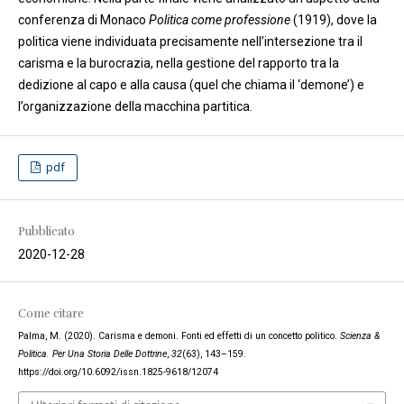
conferenza di Monaco
Politica come professione
(1919), dove la
politica viene individuata precisamente nell’intersezione tra il
carisma e la burocrazia, nella gestione del rapporto tra la
dedizione al capo e alla causa (quel che chiama il ‘demone’) e
l’organizzazione della macchina partitica.
pdf
Pubblicato
2020-12-28
Come citare
Palma, M. (2020). Carisma e demoni. Fonti ed effetti di un concetto politico.
Scienza &
Politica. Per Una Storia Delle Dottrine
,
32
(63), 143–159.
https://doi.org/10.6092/issn.1825-9618/12074