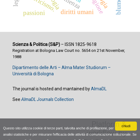
resilienza
storicismo.
ragione
diritti umani
passioni
Scienza & Politica (S&P)
– ISSN 1825-9618
Registration at Bologna Law Court no. 5654 on 21st November,
1988
Dipartimento delle Arti – Alma Mater Studiorum –
Università di Bologna
The journal is hosted and mantained by
AlmaDL
See
AlmaDL Journals
Collection
chiudi
Questo sito utilizza cookie di terze parti, talvolta anche di profilazione, per
analisi statistiche e per misurare l'efficacia delle attività di comunicazione istituzionale. Se