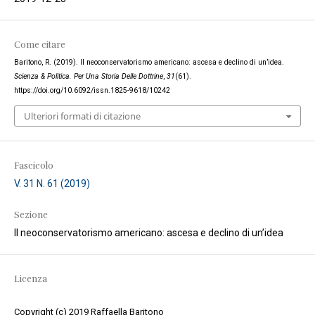
Come citare
Baritono, R. (2019). Il neoconservatorismo americano: ascesa e declino di un’idea.
Scienza & Politica. Per Una Storia Delle Dottrine
,
31
(61).
https://doi.org/10.6092/issn.1825-9618/10242
Ulteriori formati di citazione
Fascicolo
V. 31 N. 61 (2019)
Sezione
Il neoconservatorismo americano: ascesa e declino di un’idea
Licenza
Copyright (c) 2019 Raffaella Baritono