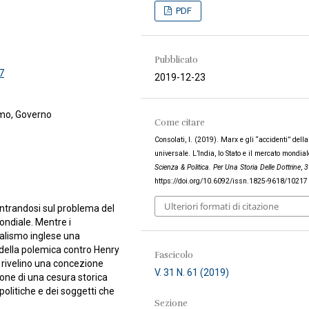
PDF
Pubblicato
7
2019-12-23
smo, Governo
Come citare
Consolati, I. (2019). Marx e gli “accidenti” della
universale. L’India, lo Stato e il mercato mondial
Scienza & Politica. Per Una Storia Delle Dottrine
,
3
https://doi.org/10.6092/issn.1825-9618/10217
Ulteriori formati di citazione
ncentrandosi sul problema del
ondiale. Mentre i
ialismo inglese una
o della polemica contro Henry
Fascicolo
n rivelino una concezione
V. 31 N. 61 (2019)
ione di una cesura storica
olitiche e dei soggetti che
Sezione