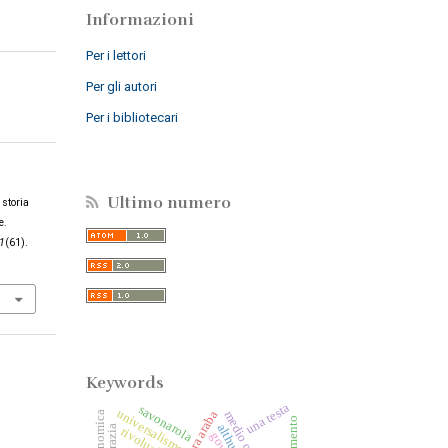
Informazioni
Per i lettori
Per gli autori
Per i bibliotecari
Ultimo numero
 storia
e.
1
(61).
Keywords
una testa
savonarola
universalismo
althusser
rivoluzione