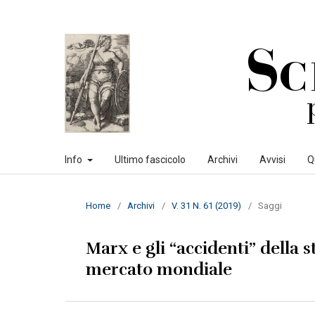
Info
Ultimo fascicolo
Archivi
Avvisi
Q
Home
/
Archivi
/
V. 31 N. 61 (2019)
/
Saggi
Marx e gli “accidenti” della st
mercato mondiale