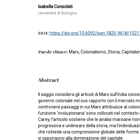
Isabella Consolati
Università di Bologna
DOI:
https://doi.org/10.6092/issn.1825-9618/1021
Parole chiave:
Marx, Colonialismo, Storia, Capitali
Abstract
Il saggio considera gli articoli di Marx sull’India co
governo coloniale nel suo rapporto con il mercato m
controversi passaggi in cui Marx attribuisce al colon
funzione ‘rivoluzionaria’ sono collocati nel contest
Carey, l’articolo sostiene che le analisi marxiane no
progressiva e unilineare della storia, ma l’individuaz
che richiede una comprensione globale delle forme p
si oppongono alla dominazione del capitale.