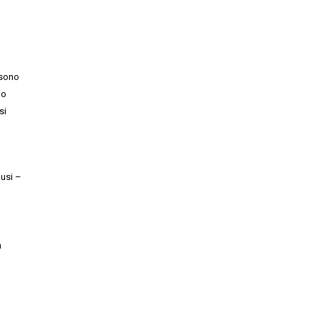
 sono
no
si
lusi –
n