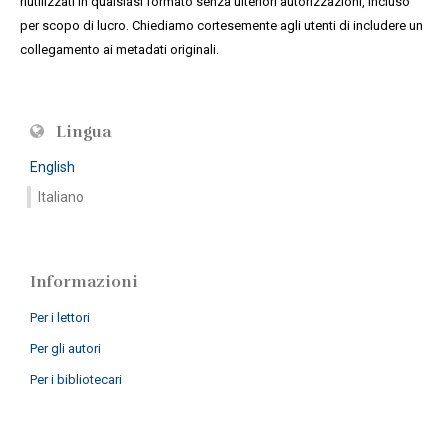
riutilizzati in qualsiasi formato senza ulteriori autorizzazioni, incluso
per scopo di lucro. Chiediamo cortesemente agli utenti di includere un
collegamento ai metadati originali.
Lingua
English
Italiano
Informazioni
Per i lettori
Per gli autori
Per i bibliotecari