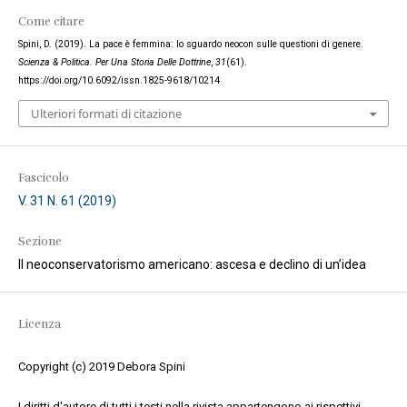
Come citare
Spini, D. (2019). La pace è femmina: lo sguardo neocon sulle questioni di genere.
Scienza & Politica. Per Una Storia Delle Dottrine
,
31
(61).
https://doi.org/10.6092/issn.1825-9618/10214
Ulteriori formati di citazione
Fascicolo
V. 31 N. 61 (2019)
Sezione
Il neoconservatorismo americano: ascesa e declino di un’idea
Licenza
Copyright (c) 2019 Debora Spini
I diritti d'autore di tutti i testi nella rivista appartengono ai rispettivi