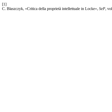
[1]
C. Błaszczyk, «Critica della proprietà intellettuale in Locke»,
SeP
, vo