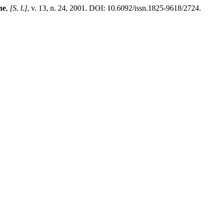
ne
,
[S. l.]
, v. 13, n. 24, 2001. DOI: 10.6092/issn.1825-9618/2724.