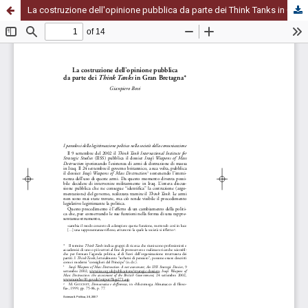
La costruzione dell'opinione pubblica da parte dei Think Tanks in Gran Bretagna