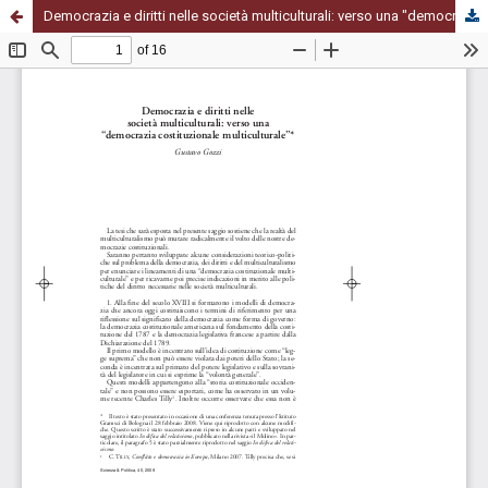
Democrazia e diritti nelle società multiculturali: verso una "democrazia costituzionale multiculturale"