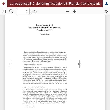
La responsabilità dell'amministrazione in Francia. Storia e teoria