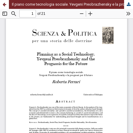
Il piano come tecnologia sociale. Yevgeni Preobrazhensky e la prognosi per il futuro